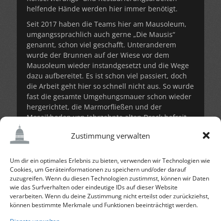
helfende Hände werden hier immer benötigt.
Seit 2017 haben die Teams hier am Mausoleum,
umgangssprachlich auch gerne „Die Mausis“
genannt, schon viel geschafft. Unteranderem
wurde der Brunnen auf der Wiese vor dem
Mausoleum wieder instandgesetzt und die Wege
dazu aufbereitet. Es ist schon viel passiert, doch
die Arbeit geht hier so schnell nicht aus. So wurde
fast die gesamte Umgehungsmauer schon wieder
hergerichtet, die Marmorfließen und der
Mosaikboden von Jahrzehnte alten Dreck befreit
und vieles mehr!
Zustimmung verwalten
Also langweilig wird es nie und man lernt immer
etwas Neues. Wenn du noch nicht weißt wie es
Um dir ein optimales Erlebnis zu bieten, verwenden wir Technologien wie
nach der Schule weiter gehen soll, du am
Cookies, um Geräteinformationen zu speichern und/oder darauf
Handwerk interessiert bist und gerne im Team
zuzugreifen. Wenn du diesen Technologien zustimmst, können wir Daten
arbeitest, bist du hier genau richtig. Bei Fragen
wie das Surfverhalten oder eindeutige IDs auf dieser Website
zur Bewerbung bitte an
verarbeiten. Wenn du deine Zustimmung nicht erteilst oder zurückziehst,
jbhmausoleumdessau@gmail.com
(unter dieser
können bestimmte Merkmale und Funktionen beeinträchtigt werden.
Emailadresse schreiben Sie direkt den